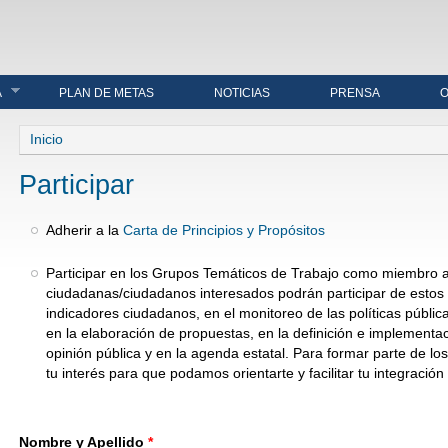
A
PLAN DE METAS
NOTICIAS
PRENSA
O
Se encuentra usted aquí
Inicio
Participar
Adherir a la
Carta de Principios y Propósitos
Participar en los Grupos Temáticos de Trabajo como miembro ac
ciudadanas/ciudadanos interesados podrán participar de estos 
indicadores ciudadanos, en el monitoreo de las políticas pública
en la elaboración de propuestas, en la definición e implementac
opinión pública y en la agenda estatal. Para formar parte de lo
tu interés para que podamos orientarte y facilitar tu integració
Nombre y Apellido
*