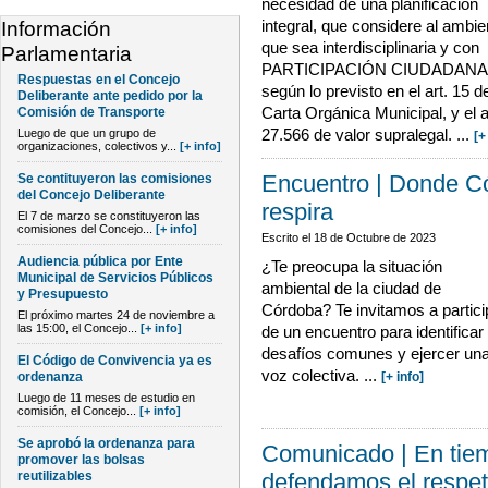
necesidad de una planificación
integral, que considere al ambie
Información
que sea interdisciplinaria y con
Parlamentaria
PARTICIPACIÓN CIUDADANA
Respuestas en el Concejo
según lo previsto en el art. 15 de
Deliberante ante pedido por la
Carta Orgánica Municipal, y el 
Comisión de Transporte
27.566 de valor supralegal. ...
Luego de que un grupo de
[+
organizaciones, colectivos y...
[+ info]
Encuentro | Donde C
Se contituyeron las comisiones
del Concejo Deliberante
respira
El 7 de marzo se constituyeron las
comisiones del Concejo...
[+ info]
Escrito el
18 de Octubre de 2023
Audiencia pública por Ente
¿Te preocupa la situación
Municipal de Servicios Públicos
ambiental de la ciudad de
y Presupuesto
Córdoba? Te invitamos a partici
El próximo martes 24 de noviembre a
las 15:00, el Concejo...
[+ info]
de un encuentro para identificar
desafíos comunes y ejercer un
El Código de Convivencia ya es
voz colectiva. ...
[+ info]
ordenanza
Luego de 11 meses de estudio en
comisión, el Concejo...
[+ info]
Se aprobó la ordenanza para
Comunicado | En tie
promover las bolsas
defendamos el respet
reutilizables