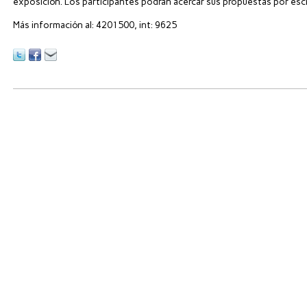
exposición. Los participantes podrán acercar sus propuestas por escr
Más información al: 4201500, int: 9625