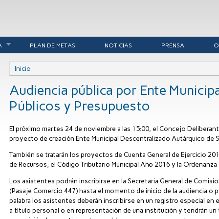
A
PLAN DE METAS
NOTICIAS
PRENSA
O
Se encuentra usted aquí
Inicio
Audiencia pública por Ente Municipa
Públicos y Presupuesto
El próximo martes 24 de noviembre a las 15:00, el Concejo Deliberante r
proyecto de creación Ente Municipal Descentralizado Autárquico de S
También se tratarán los proyectos de Cuenta General de Ejercicio 20
de Recursos; el Código Tributario Municipal Año 2016 y la Ordenanza T
Los asistentes podrán inscribirse en la Secretaria General de Comisi
(Pasaje Comercio 447) hasta el momento de inicio de la audiencia o po
palabra los asistentes deberán inscribirse en un registro especial en 
a título personal o en representación de una institución y tendrán un