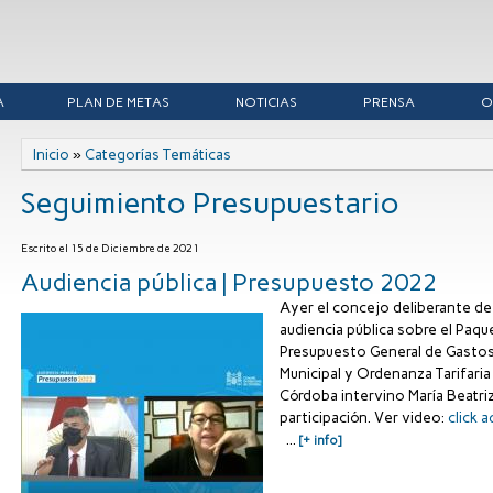
A
PLAN DE METAS
NOTICIAS
PRENSA
O
Se encuentra usted aquí
Inicio
»
Categorías Temáticas
Seguimiento Presupuestario
Escrito el
15 de Diciembre de 2021
Audiencia pública | Presupuesto 2022
Ayer el concejo deliberante de 
audiencia pública sobre el Paq
Presupuesto General de Gastos 
Municipal y Ordenanza Tarifari
Córdoba intervino María Beatri
participación. Ver video:
click a
...
[+ info]