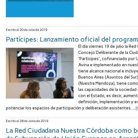
Escrito el
20 de Julio de 2019
Partícipes: Lanzamiento oficial del progra
El día viernes 19 de julio la Re
Concejo Deliberante de la Ciuda
“Partícipes”, cofinanciado por
Avina e implementado en nuestr
tiene alcance nacional e incluye
Buenos Aires (Asuntos del Sur)
(Nuestra Mendoza), tiene como 
las capacidades de la sociedad 
con el Estado, es decir, aumenta
definición, implementación y eva
potenciar los espacios de participación y deliberación existentes. ...
[
Escrito el
28 de Junio de 2019
La Red Ciudadana Nuestra Córdoba como be